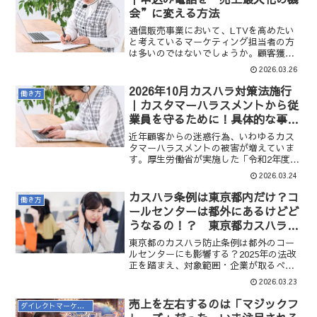
詳しく解説していきます。
アイビーシステムもクライアント企業の
会”に変える方法
LTVを高めるという課題に長年向き合っ
通信販売事業において、LTVを高めたい
てきました。そのノウハウに基づき、
と考えているマーケティング担当者の方
LTVを高めるためにコールセンターをど
は多いのではないでしょうか。顧客獲得
のように活用すればよいかを特集しま
にかかる費用は年々上昇しているため、1
す。
2026.03.26
つ１つの顧客接点をより大切にする必要
が出てきています。CCM LABO運営会社
2026年10月カスハラ対策法施行
働き方
のアイビーシステムもクライアント企業
｜カスタマーハラスメントから従
のLTVを高めるという課題に長年向き合
業員を守るために！具体的な事例
ってきました。そのノウハウに基づき、
と対策を徹底解説
今回から2回に分けて、LTVを高めるため
近年顧客からの迷惑行為、いわゆるカス
にコールセンターをどのように活用すれ
タマーハラスメントの被害が増えていま
ばよいかを特集します。
す。厚生労働省が実施した「令和2年度職
場のハラスメントに関する実態調査」に
2026.03.24
よると、企業に対する調査では、過去3年
間に顧客等からの著しい迷惑行為の相談
カスハラ条例は東京都内だけ？コ
働き方
があった企業の割合は19.5%、 また 同調
ールセンターは都外にあるけどど
査の労働者に対する調査では、 過去3年
うなるの！？ 東京都カスハラ防
間に勤務先で顧客等からの著しい迷惑行
止条例のガイドラインを分かり易
為を一度以上経験したと回答した割合は
東京都のカスハラ防止条例は都外のコー
15.0%にのぼります。顧客と接する仕事を
く解説
ルセンターにも影響する？2025年の法改
する人の約6人に1人がカスタマーハラス
正を踏まえ、対象範囲・企業が取るべき
メントを受けた経験があるということに
対策を分かりやすく解説します。
2026.03.23
なります。今回は、働く人を守るため
に、カスタマーハラスメントとは具体的
売上を左右するのは「マジックフ
にどういうものか、どのような対策が考
ダイレクトマーケティング