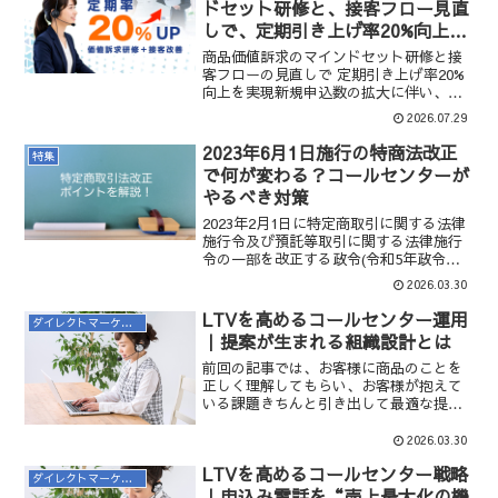
ドセット研修と、接客フロー見直
しで、定期引き上げ率20%向上を
実現
商品価値訴求のマインドセット研修と接
客フローの見直しで 定期引き上げ率20%
向上を実現新規申込数の拡大に伴い、継
続利用まで見据えた応対品質の向上が課
2026.07.29
題となっていました。 商品価値を適切に
伝えるコミュニケーション設計と応対フ
2023年6月1日施行の特商法改正
特集
ローの再構築により、 定期申込率と継続
で何が変わる？コールセンターが
率の両方を改善しました。
やるべき対策
2023年2月1日に特定商取引に関する法律
施行令及び預託等取引に関する法律施行
令の一部を改正する政令(令和5年政令第
22号)が交付され、2023年6月1日から、電
2026.03.30
話勧誘販売の対象範囲が拡大されること
となりました。具体的には、これまで
LTVを高めるコールセンター運用
ダイレクトマーケティング
「通信販売」に該当していたウェブやテ
｜提案が生まれる組織設計とは
レビ・ラジオ広告、新聞広告などを見て
電話をかけてきた消費者に対して、クロ
前回の記事では、お客様に商品のことを
スセルやアップセルを行うケースが「電
正しく理解してもらい、お客様が抱えて
話勧誘販売」に該当するようになりま
いる課題きちんと引き出して最適な提案
す。例えば、テレビでよく見かける「テ
をすることの重要性を解説しました。で
レビショッピング」において、購入意向
は、お客様の課題をヒアリングして、解
2026.03.30
を持つ消費者との電話応対で、より適切
決策を提案できるコールセンターとそう
LTVを高めるコールセンター戦略
な商品を勧めるとする場合等が想定され
でないコールセンターの違いはどこにあ
ダイレクトマーケティング
ます。今回は、この政令の内容について
るのでしょうか。CCM LABO運営会社の
｜申込み電話を“売上最大化の機