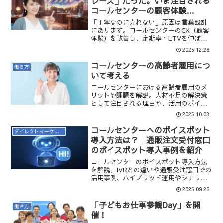
レーズ」だった。いま注目される
えられるかを解説します。
コールセンターの顧客体験
（CX）設計とは
「丁寧なのに売れない」原因は言葉設計
にあります。コールセンターのCX（顧客
体験）を改善し、定期率・LTVを伸ばす
マジックフレーズの考え方と実践ポイン
2025.12.26
トを解説します。
コールセンターの高齢者雇用につ
働き方
いて考える
コールセンターにおける高齢者雇用のメ
リットや課題を解説。人材不足の解決策
として注目される理由や、活用のポイン
ト・教育方法まで分かりやすく紹介しま
2025.10.03
す。
コールセンターへのボイスボット
ダイレクトマーケティング
導入方法は？ 通販注文受付窓口
のボイスボット導入事例を紹介
コールセンターのボイスボット導入方法
を解説。IVRとの違いや通販受注窓口での
活用事例、ハイブリッド運用やシナリオ
設計のポイントまで紹介。
2025.09.26
「子どもお仕事参観Day」を開
働き方
催！