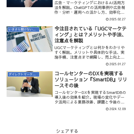
広告・マーケティングにおけるAI活用方
法を解説。ChatGPTの活用事例や広告制
作・分析・運用への活かし方、効率化と
コスト削減のポイントを紹介。
2025.02.27
今注目されている「UGCマーケテ
いまさら聞けないマーケティング用語
ィング」とは？メリットや手法、
注意点を解説
UGCマーケティングとは何かをわかりや
すく解説。メリットや具体的な手法、実
施手順、注意点まで網羅し、売上向上に
つながる活用方法を紹介。
2025.01.27
コールセンターのDXを実現する
ダイレクトマーケティング
ソリューション『SmartDB』リリ
ースその後
コールセンターDXを実現するSmartDBの
導入後の効果を紹介。現場の変化やデー
タ活用による業務改善、課題と今後の展
望をインタビュー形式で解説。
2024.12.09
シェアする