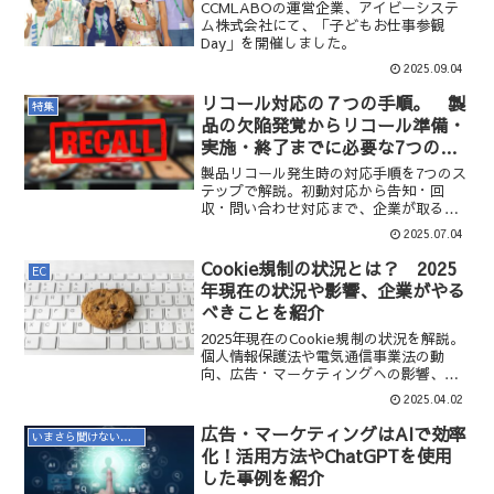
CCMLABOの運営企業、アイビーシステ
ム株式会社にて、「子どもお仕事参観
Day」を開催しました。
2025.09.04
リコール対応の７つの手順。 製
特集
品の欠陥発覚からリコール準備・
実施・終了までに必要な7つの手
順を解説
製品リコール発生時の対応手順を7つのス
テップで解説。初動対応から告知・回
収・問い合わせ対応まで、企業が取るべ
き実務フローを分かりやすく紹介しま
2025.07.04
す。
Cookie規制の状況とは？ 2025
EC
年現在の状況や影響、企業がやる
べきことを紹介
2025年現在のCookie規制の状況を解説。
個人情報保護法や電気通信事業法の動
向、広告・マーケティングへの影響、企
業が取るべき対策を分かりやすく紹介し
2025.04.02
ます。
広告・マーケティングはAIで効率
いまさら聞けないマーケティング用語
化！活用方法やChatGPTを使用
した事例を紹介