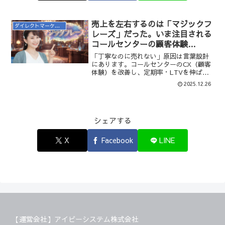
売上を左右するのは「マジックフ
ダイレクトマーケティング
レーズ」だった。いま注目される
コールセンターの顧客体験
（CX）設計とは
「丁寧なのに売れない」原因は言葉設計
にあります。コールセンターのCX（顧客
体験）を改善し、定期率・LTVを伸ばす
マジックフレーズの考え方と実践ポイン
2025.12.26
トを解説します。
シェアする
X
Facebook
LINE
【運営会社】アイビーシステム株式会社